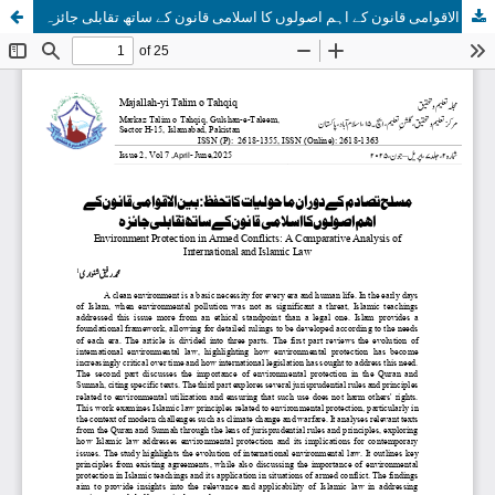
مسلح تصادم کے دوران ماحولیات کا تحفظ : بین الاقوامی قانون کے اہم اصولوں کا اسلامی قانون کے ساتھ تقابلی جائزہ